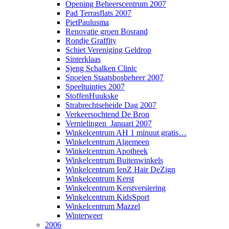
Opening Beheerscentrum 2007
Pad Terrasflats 2007
PietPaulusma
Renovatie groen Bosrand
Rondje Graffity
Schiet Vereniging Geldrop
Sinterklaas
Sjeng Schalken Clinic
Snoeien Staatsbosbeheer 2007
Speeltuintjes 2007
StoffenHuukske
Strabrechtseheide Dag 2007
Verkeersochtend De Bron
Vernielingen_Januari 2007
Winkelcentrum AH 1 minuut gratis…
Winkelcentrum Algemeen
Winkelcentrum Apotheek
Winkelcentrum Buitenwinkels
Winkelcentrum IenZ Hair DeZign
Winkelcentrum Kerst
Winkelcentrum Kerstversiering
Winkelcentrum KidsSport
Winkelcentrum Mazzel
Winterweer
2006