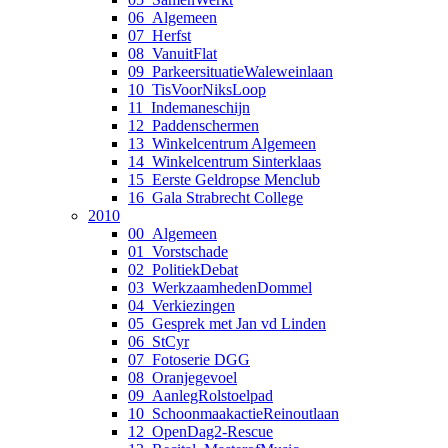
06_Algemeen
07_Herfst
08_VanuitFlat
09_ParkeersituatieWaleweinlaan
10_TisVoorNiksLoop
11_Indemaneschijn
12_Paddenschermen
13_Winkelcentrum Algemeen
14_Winkelcentrum Sinterklaas
15_Eerste Geldropse Menclub
16_Gala Strabrecht College
2010
00_Algemeen
01_Vorstschade
02_PolitiekDebat
03_WerkzaamhedenDommel
04_Verkiezingen
05_Gesprek met Jan vd Linden
06_StCyr
07_Fotoserie DGG
08_Oranjegevoel
09_AanlegRolstoelpad
10_SchoonmaakactieReinoutlaan
12_OpenDag2-Rescue