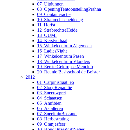
07_Uitdunnen
08_OpeningTentoonstellingPrahna
09_Containeractie
10_Strabrechtseheidedag
11_Herfst
12_StrabrechtseHeide
13_OUMI
14_Kerstverhaal
15_Winkelcentrum Algemeen
16_LadiesNight
17_Winkelcentrum Pasen
18_Winkelcentrum Vlonders
19_Eerste Geldropse Menclub
20_Reunie Basisschool de Bolster
2012
01_Carpinistraat_eo
02_StoepReparatie
03_Sneeuwpret
04_Schaatsen
05_Amfibien
06_Asfalteren
07_SpeeltuinBosrand
08_Herbestrating
09_Oranjesfeer
10_HoudOnzeWijkNetjes