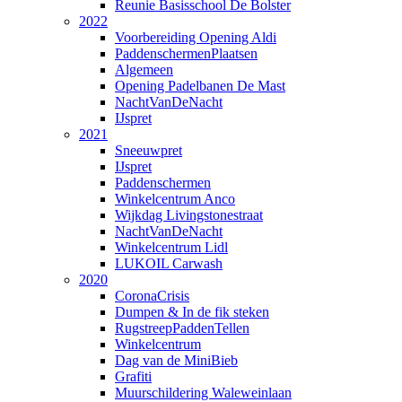
Reunie Basisschool De Bolster
2022
Voorbereiding Opening Aldi
PaddenschermenPlaatsen
Algemeen
Opening Padelbanen De Mast
NachtVanDeNacht
IJspret
2021
Sneeuwpret
IJspret
Paddenschermen
Winkelcentrum Anco
Wijkdag Livingstonestraat
NachtVanDeNacht
Winkelcentrum Lidl
LUKOIL Carwash
2020
CoronaCrisis
Dumpen & In de fik steken
RugstreepPaddenTellen
Winkelcentrum
Dag van de MiniBieb
Grafiti
Muurschildering Waleweinlaan