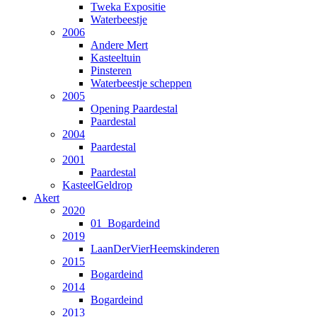
Tweka Expositie
Waterbeestje
2006
Andere Mert
Kasteeltuin
Pinsteren
Waterbeestje scheppen
2005
Opening Paardestal
Paardestal
2004
Paardestal
2001
Paardestal
KasteelGeldrop
Akert
2020
01_Bogardeind
2019
LaanDerVierHeemskinderen
2015
Bogardeind
2014
Bogardeind
2013