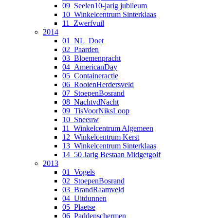
09_Seelen10-jarig jubileum
10_Winkelcentrum Sinterklaas
11_Zwerfvuil
2014
01_NL_Doet
02_Paarden
03_Bloemenpracht
04_AmericanDay
05_Containeractie
06_RooienHerdersveld
07_StoepenBosrand
08_NachtvdNacht
09_TisVoorNiksLoop
10_Sneeuw
11_Winkelcentrum Algemeen
12_Winkelcentrum Kerst
13_Winkelcentrum Sinterklaas
14_50 Jarig Bestaan Midgetgolf
2013
01_Vogels
02_StoepenBosrand
03_BrandRaamveld
04_Uitdunnen
05_Plaetse
06_Paddenschermen