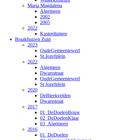
Maria Magdalena
Algemeen
2002
2005
2022
Kasteeltuinen
Braakhuizen Zuid
2023
OudeGemeentewerf
St.Jozefplein
2022
Algemeen
Dwarsstraat
OudeGemeentewerf
St Jozefplein
2020
DeBleekvelden
Dwarsstraat
2017
01_DeDoelenBouw
02_DeDoelenKlaar
03_Algemeen
2016
01_DeDoelen