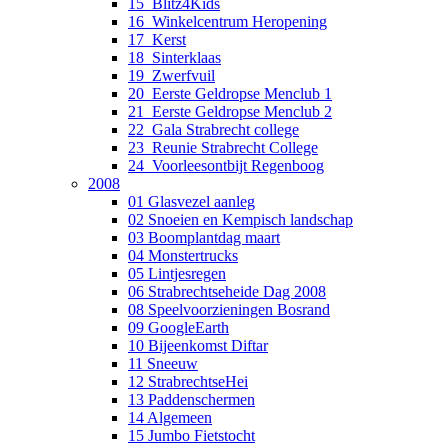
15_Blitz4Kids
16_Winkelcentrum Heropening
17_Kerst
18_Sinterklaas
19_Zwerfvuil
20_Eerste Geldropse Menclub 1
21_Eerste Geldropse Menclub 2
22_Gala Strabrecht college
23_Reunie Strabrecht College
24_Voorleesontbijt Regenboog
2008
01 Glasvezel aanleg
02 Snoeien en Kempisch landschap
03 Boomplantdag maart
04 Monstertrucks
05 Lintjesregen
06 Strabrechtseheide Dag 2008
08 Speelvoorzieningen Bosrand
09 GoogleEarth
10 Bijeenkomst Diftar
11 Sneeuw
12 StrabrechtseHei
13 Paddenschermen
14 Algemeen
15 Jumbo Fietstocht