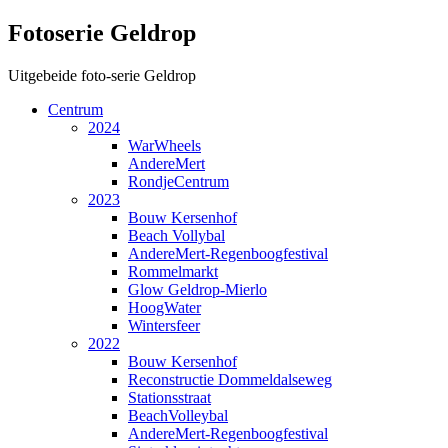
Fotoserie Geldrop
Uitgebeide foto-serie Geldrop
Centrum
2024
WarWheels
AndereMert
RondjeCentrum
2023
Bouw Kersenhof
Beach Vollybal
AndereMert-Regenboogfestival
Rommelmarkt
Glow Geldrop-Mierlo
HoogWater
Wintersfeer
2022
Bouw Kersenhof
Reconstructie Dommeldalseweg
Stationsstraat
BeachVolleybal
AndereMert-Regenboogfestival