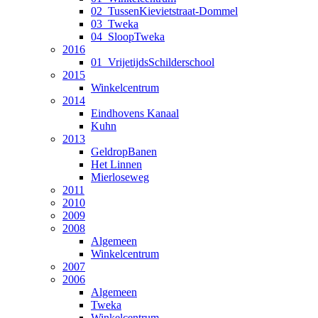
02_TussenKievietstraat-Dommel
03_Tweka
04_SloopTweka
2016
01_VrijetijdsSchilderschool
2015
Winkelcentrum
2014
Eindhovens Kanaal
Kuhn
2013
GeldropBanen
Het Linnen
Mierloseweg
2011
2010
2009
2008
Algemeen
Winkelcentrum
2007
2006
Algemeen
Tweka
Winkelcentrum