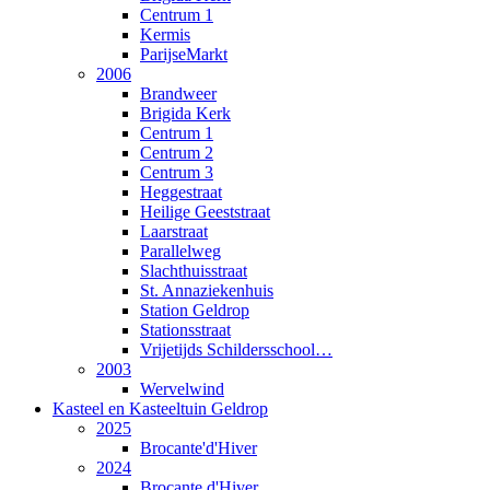
Centrum 1
Kermis
ParijseMarkt
2006
Brandweer
Brigida Kerk
Centrum 1
Centrum 2
Centrum 3
Heggestraat
Heilige Geeststraat
Laarstraat
Parallelweg
Slachthuisstraat
St. Annaziekenhuis
Station Geldrop
Stationsstraat
Vrijetijds Schildersschool…
2003
Wervelwind
Kasteel en Kasteeltuin Geldrop
2025
Brocante'd'Hiver
2024
Brocante d'Hiver