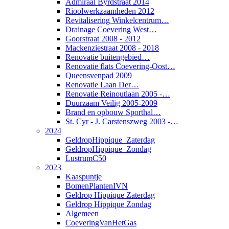
Admiraal Byrdstraat 2014
Rioolwerkzaamheden 2012
Revitalisering Winkelcentrum…
Drainage Coevering West…
Goorstraat 2008 - 2012
Mackenziestraat 2008 - 2018
Renovatie buitengebied…
Renovatie flats Coevering-Oost…
Queensvenpad 2009
Renovatie Laan Der…
Renovatie Reinoutlaan 2005 -…
Duurzaam Veilig 2005-2009
Brand en opbouw Sporthal…
St. Cyr - J. Carstenszweg 2003 -…
2024
GeldropHippique_Zaterdag
GeldropHippique_Zondag
LustrumC50
2023
Kaaspuntje
BomenPlantenIVN
Geldrop Hippique Zaterdag
Geldrop Hippique Zondag
Algemeen
CoeveringVanHetGas