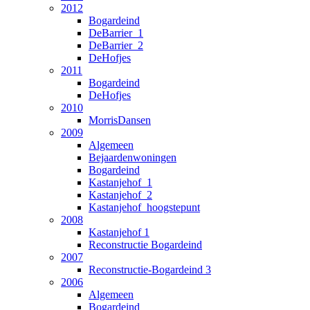
2012
Bogardeind
DeBarrier_1
DeBarrier_2
DeHofjes
2011
Bogardeind
DeHofjes
2010
MorrisDansen
2009
Algemeen
Bejaardenwoningen
Bogardeind
Kastanjehof_1
Kastanjehof_2
Kastanjehof_hoogstepunt
2008
Kastanjehof 1
Reconstructie Bogardeind
2007
Reconstructie-Bogardeind 3
2006
Algemeen
Bogardeind