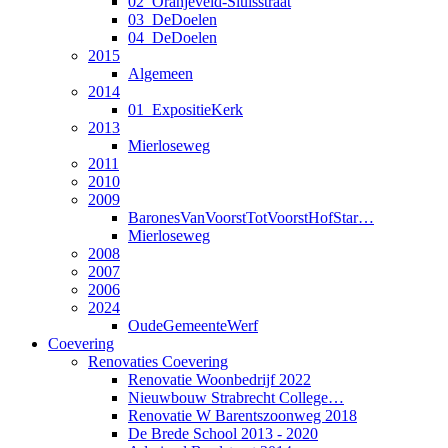
02_Oranjeveld-Sluisstraat
03_DeDoelen
04_DeDoelen
2015
Algemeen
2014
01_ExpositieKerk
2013
Mierloseweg
2011
2010
2009
BaronesVanVoorstTotVoorstHofStar…
Mierloseweg
2008
2007
2006
2024
OudeGemeenteWerf
Coevering
Renovaties Coevering
Renovatie Woonbedrijf 2022
Nieuwbouw Strabrecht College…
Renovatie W Barentszoonweg 2018
De Brede School 2013 - 2020