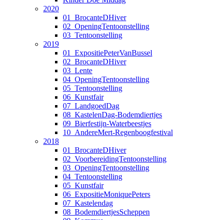
2020
01_BrocanteDHiver
02_OpeningTentoonstelling
03_Tentoonstelling
2019
01_ExpositiePeterVanBussel
02_BrocanteDHiver
03_Lente
04_OpeningTentoonstelling
05_Tentoonstelling
06_Kunstfair
07_LandgoedDag
08_KastelenDag-Bodemdiertjes
09_Bierfestijn-Waterbeestjes
10_AndereMert-Regenboogfestival
2018
01_BrocanteDHiver
02_VoorbereidingTentoonstelling
03_OpeningTentoonstelling
04_Tentoonstelling
05_Kunstfair
06_ExpositieMoniquePeters
07_Kastelendag
08_BodemdiertjesScheppen