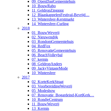
09_OpenDagGemeentehuis
10_BouwRabo
11_GeldropZingggg
12_BlaaskappelenFestival-Bevrijd…
13_Wintersfeer-Kerstmarkt
14_Wintersfeer-Curling
2018
01_BouwWeverij
02_Nieuwendijk
03_RondomGemeentehuis
04_RedFox
05_RenovatieGemeentehuis
06_BeachVolleybal
07_kermis
08_GeldropAnders
09_JackyVintageMode
10_Wintersfeer
2017
02_KorteKerkStraat
03_VoorbereidingWeverij
05_Modeshow
07_Renovatie_Bogardeind-KortKerk…
10_RondjeCentrum
11_BouwWeverij
13_Kermis