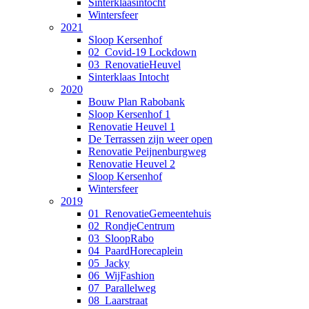
Sinterklaasintocht
Wintersfeer
2021
Sloop Kersenhof
02_Covid-19 Lockdown
03_RenovatieHeuvel
Sinterklaas Intocht
2020
Bouw Plan Rabobank
Sloop Kersenhof 1
Renovatie Heuvel 1
De Terrassen zijn weer open
Renovatie Peijnenburgweg
Renovatie Heuvel 2
Sloop Kersenhof
Wintersfeer
2019
01_RenovatieGemeentehuis
02_RondjeCentrum
03_SloopRabo
04_PaardHorecaplein
05_Jacky
06_WijFashion
07_Parallelweg
08_Laarstraat