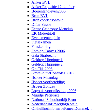
Anker BVL
Anker Expositie 12 oktober
Boerenlandleven2006
Bron BVL
BronVoorleesontbijt
Diftar Sessie
Eerste Geldropse Menclub
EK Midgetgolf
Evenementenplein
Fietsexamen
Fietskeuring
Foto op Canvas 2006
Gala Strabrecht
Geldrop Hippique 1
Geldrop Hippique 2
Graffiti_2006
GrotePolitieControle150106
IJsbeer Maandag
IJsbeer voorbereiding
IJsbeer Zondag
Logo tis voor niks loop 2006
Muurtje PetsPlace
NationaalSchoolontbijt Bron
NederlandInBewegingKorein
OnthullingInformatiePaneelDommel…