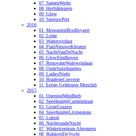
07_SamenWerkt
08_Herfstkleuren
09_Glow
10_SneeuwPret
2016
01_MonumentRosBeyaert
02_Lente
03_Wateroverlast
04_FlatsNieuweKleuren
05_NachtVanDeNacht
06_GlowEindhoven
07_RenovatieWaleweinlaan
08_OudeSpeeltuintjes
09_LadiesNight
10_BraderieCoeverie
11_Eerste Geldropse Menclub
2015
01_OpeningMiniBieb
02_SpeeltuintjeCarpinistraat
03_GroteGrazers
04_SpeeltuintjeLivingstone
05_Lukoil
06_NachtvandeNacht
07_Winkelcentrum Algemeen
08_BakkerijDeVocht