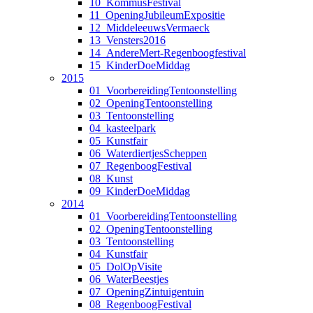
10_KommusFestival
11_OpeningJubileumExpositie
12_MiddeleeuwsVermaeck
13_Vensters2016
14_AndereMert-Regenboogfestival
15_KinderDoeMiddag
2015
01_VoorbereidingTentoonstelling
02_OpeningTentoonstelling
03_Tentoonstelling
04_kasteelpark
05_Kunstfair
06_WaterdiertjesScheppen
07_RegenboogFestival
08_Kunst
09_KinderDoeMiddag
2014
01_VoorbereidingTentoonstelling
02_OpeningTentoonstelling
03_Tentoonstelling
04_Kunstfair
05_DolOpVisite
06_WaterBeestjes
07_OpeningZintuigentuin
08_RegenboogFestival