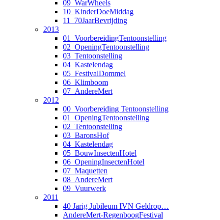
09_WarWheels
10_KinderDoeMiddag
11_70JaarBevrijding
2013
01_VoorbereidingTentoonstelling
02_OpeningTentoonstelling
03_Tentoonstelling
04_Kastelendag
05_FestivalDommel
06_Klimboom
07_AndereMert
2012
00_Voorbereiding Tentoonstelling
01_OpeningTentoonstelling
02_Tentoonstelling
03_BaronsHof
04_Kastelendag
05_BouwInsectenHotel
06_OpeningInsectenHotel
07_Maquetten
08_AndereMert
09_Vuurwerk
2011
40 Jarig Jubileum IVN Geldrop…
AndereMert-RegenboogFestival