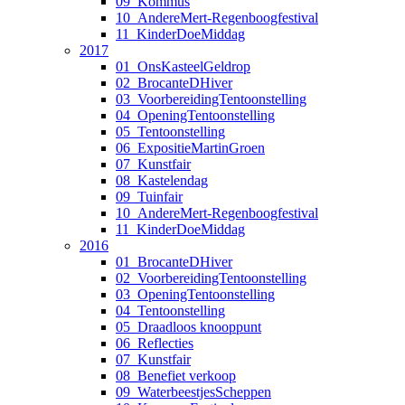
09_Kommus
10_AndereMert-Regenboogfestival
11_KinderDoeMiddag
2017
01_OnsKasteelGeldrop
02_BrocanteDHiver
03_VoorbereidingTentoonstelling
04_OpeningTentoonstelling
05_Tentoonstelling
06_ExpositieMartinGroen
07_Kunstfair
08_Kastelendag
09_Tuinfair
10_AndereMert-Regenboogfestival
11_KinderDoeMiddag
2016
01_BrocanteDHiver
02_VoorbereidingTentoonstelling
03_OpeningTentoonstelling
04_Tentoonstelling
05_Draadloos knooppunt
06_Reflecties
07_Kunstfair
08_Benefiet verkoop
09_WaterbeestjesScheppen