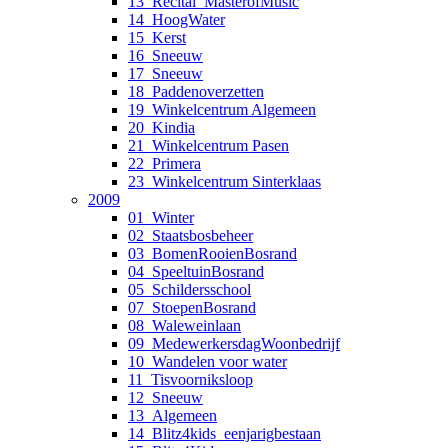
13_Recital_MasterofMusic
14_HoogWater
15_Kerst
16_Sneeuw
17_Sneeuw
18_Paddenoverzetten
19_Winkelcentrum Algemeen
20_Kindia
21_Winkelcentrum Pasen
22_Primera
23_Winkelcentrum Sinterklaas
2009
01_Winter
02_Staatsbosbeheer
03_BomenRooienBosrand
04_SpeeltuinBosrand
05_Schildersschool
07_StoepenBosrand
08_Waleweinlaan
09_MedewerkersdagWoonbedrijf
10_Wandelen voor water
11_Tisvoorniksloop
12_Sneeuw
13_Algemeen
14_Blitz4kids_eenjarigbestaan