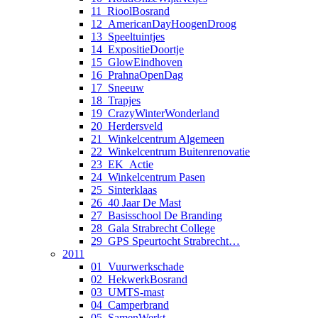
11_RioolBosrand
12_AmericanDayHoogenDroog
13_Speeltuintjes
14_ExpositieDoortje
15_GlowEindhoven
16_PrahnaOpenDag
17_Sneeuw
18_Trapjes
19_CrazyWinterWonderland
20_Herdersveld
21_Winkelcentrum Algemeen
22_Winkelcentrum Buitenrenovatie
23_EK_Actie
24_Winkelcentrum Pasen
25_Sinterklaas
26_40 Jaar De Mast
27_Basisschool De Branding
28_Gala Strabrecht College
29_GPS Speurtocht Strabrecht…
2011
01_Vuurwerkschade
02_HekwerkBosrand
03_UMTS-mast
04_Camperbrand
05_SamenWerkt