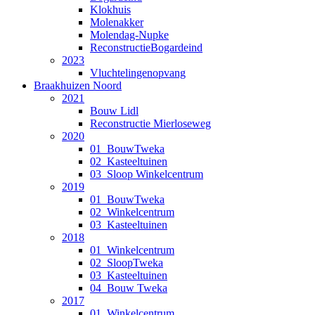
Klokhuis
Molenakker
Molendag-Nupke
ReconstructieBogardeind
2023
Vluchtelingenopvang
Braakhuizen Noord
2021
Bouw Lidl
Reconstructie Mierloseweg
2020
01_BouwTweka
02_Kasteeltuinen
03_Sloop Winkelcentrum
2019
01_BouwTweka
02_Winkelcentrum
03_Kasteeltuinen
2018
01_Winkelcentrum
02_SloopTweka
03_Kasteeltuinen
04_Bouw Tweka
2017
01_Winkelcentrum