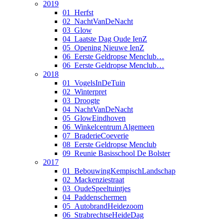
2019
01_Herfst
02_NachtVanDeNacht
03_Glow
04_Laatste Dag Oude IenZ
05_Opening Nieuwe IenZ
06_Eerste Geldropse Menclub…
06_Eerste Geldropse Menclub…
2018
01_VogelsInDeTuin
02_Winterpret
03_Droogte
04_NachtVanDeNacht
05_GlowEindhoven
06_Winkelcentrum Algemeen
07_BraderieCoeverie
08_Eerste Geldropse Menclub
09_Reunie Basisschool De Bolster
2017
01_BebouwingKempischLandschap
02_Mackenziestraat
03_OudeSpeeltuintjes
04_Paddenschermen
05_AutobrandHeidezoom
06_StrabrechtseHeideDag