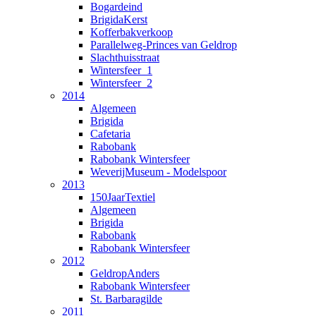
Bogardeind
BrigidaKerst
Kofferbakverkoop
Parallelweg-Princes van Geldrop
Slachthuisstraat
Wintersfeer_1
Wintersfeer_2
2014
Algemeen
Brigida
Cafetaria
Rabobank
Rabobank Wintersfeer
WeverijMuseum - Modelspoor
2013
150JaarTextiel
Algemeen
Brigida
Rabobank
Rabobank Wintersfeer
2012
GeldropAnders
Rabobank Wintersfeer
St. Barbaragilde
2011