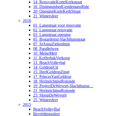
14_RenovatieKorteKerkstraat
16_DistinguishedGentlemansRide
20_OpeningKorteKerkStraat
21_Wintersfeer
2016
01_Langstraat voor renovatie
02_Langstraat renovatie
03_Langstraat opening
05_Bogardeind-Slachthuisstraat
07_StAnnaZiekenhuis
08_Parallelweg
10_MeiseMert
11_KofferbakVerkoop
13_BeachVolleybal
14_GeldropUit
15_HeelGeldropZingt
17_PrincesVanGeldrop
18_HerinrichtingRotonde
19_ProjectDeWeverij-Slachthuisst…
21_HerinrichtingRotonde
23_SloopDeWeverij
25_Wintersfeer
2015
BeachVolleyBal
Bevrijdingssfeer