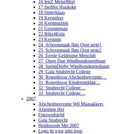
16 IenZ MeiseMert
17 Stoffen Huukske
18 Sinterklaas
19 Kerstsfeer
20 Kerstmuziek
21 Groenteman
22 Blitz4Kidz
23 Kerstmis
24_Schoonmaak flats Oost serie1
25_Schoonmaak flats Oost serie2
26_Eerste Geldropse Menclub
27_Open Dag Windhondenrenbaan
28_SprintDerby Windhondenrenbaan
29_Gala Strabrecht College
30_Regenboog Afscheidsreceptie…
31_Regenboog Kindermiddag…
32_Strabrecht College…
33_Strabrecht College…
2007
Afscheidsreceptie Wil Maasakkers
Afzetting Hei
Fotowedstrijd
Gala Strabrecht
Heidezoom Mrt 2007
Logo tis voor niks loop