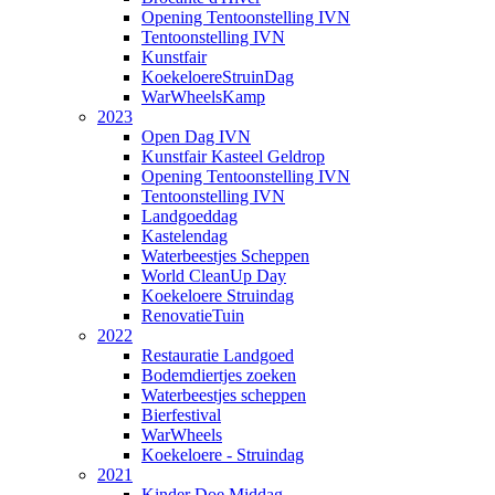
Opening Tentoonstelling IVN
Tentoonstelling IVN
Kunstfair
KoekeloereStruinDag
WarWheelsKamp
2023
Open Dag IVN
Kunstfair Kasteel Geldrop
Opening Tentoonstelling IVN
Tentoonstelling IVN
Landgoeddag
Kastelendag
Waterbeestjes Scheppen
World CleanUp Day
Koekeloere Struindag
RenovatieTuin
2022
Restauratie Landgoed
Bodemdiertjes zoeken
Waterbeestjes scheppen
Bierfestival
WarWheels
Koekeloere - Struindag
2021
Kinder Doe Middag